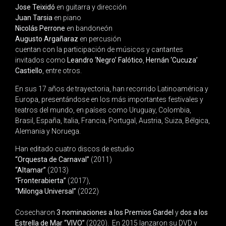
Jose Teixidó
en guitarra y dirección
Juan Tarsia
en piano
Nicolás Perrone
en bandoneón
Augusto Argañaraz
en percusión
cuentan con la participación de músicos y cantantes
invitados como
Leandro ‘Negro’ Falótico
,
Hernán ‘Cucuza’
Castiello
, entre otros.
En sus 17 años de trayectoria, han recorrido Latinoamérica y
Europa, presentándose en los más importantes festivales y
teatros del mundo, en países como Uruguay, Colombia,
Brasil, España, Italia, Francia, Portugal, Austria, Suiza, Bélgica,
Alemania y Noruega.
Han editado cuatro discos de estudio
“Orquesta de Carnaval”
(2011)
“Altamar”
(2013)
“Fronterabierta”
(2017),
“Milonga Universal”
(2022)
Cosecharon
3 nominaciones a los Premios Gardel
y
dos a los
Estrella de Mar “VIVO”
(2020). En 2015 lanzaron su DVD y