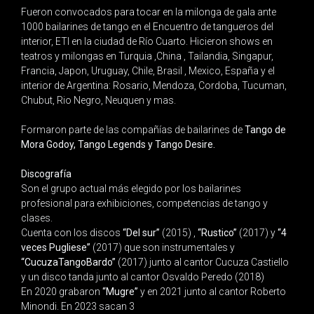
Fueron convocados para tocar en la milonga de gala ante
1000 bailarines de tango en el Encuentro de tangueros del
interior, ETI en la ciudad de Río Cuarto. Hicieron shows en
teatros y milongas en Turquia ,China , Tailandia, Singapur,
Francia, Japon, Uruguay, Chile, Brasil , Mexico, España y el
interior de Argentina: Rosario, Mendoza, Cordoba, Tucuman,
Chubut, Rio Negro, Neuquen y mas.
Formaron parte de las compañías de bailarines de
Tango de
Mora Godoy, Tango Legends y Tango Desire.
Discografía
Son el grupo actual más elegido por los bailarines
profesional para exhibiciones, competencias de tango y
clases.
Cuenta con los discos
“Del sur”
(2015) ,
“Rustico”
(2017) y
“4
veces Pugliese”
(2017) que son instrumentales y
“CucuzaTangoBardo”
(2017) junto al cantor Cucuza Castiello
y un disco tanda junto al cantor Osvaldo Peredo (2018)
En 2020 grabaron
“Mugre”
y en 2021 junto al cantor Roberto
Minondi. En 2023 sacan 3