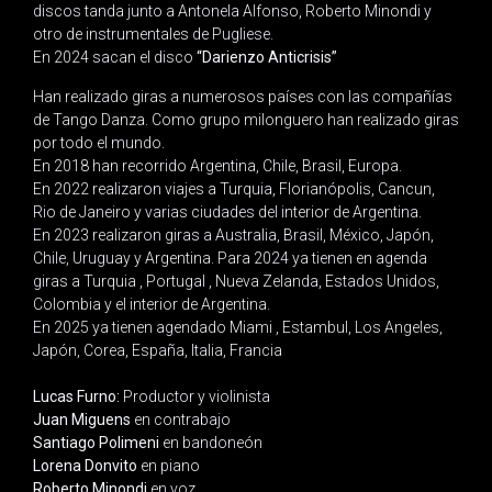
discos tanda junto a Antonela Alfonso, Roberto Minondi y
otro de instrumentales de Pugliese.
En 2024 sacan el disco
“Darienzo Anticrisis”
Han realizado giras a numerosos países con las compañías
de Tango Danza. Como grupo milonguero han realizado giras
por todo el mundo.
En 2018 han recorrido Argentina, Chile, Brasil, Europa.
En 2022 realizaron viajes a Turquia, Florianópolis, Cancun,
Rio de Janeiro y varias ciudades del interior de Argentina.
En 2023 realizaron giras a Australia, Brasil, México, Japón,
Chile, Uruguay y Argentina. Para 2024 ya tienen en agenda
giras a Turquia , Portugal , Nueva Zelanda, Estados Unidos,
Colombia y el interior de Argentina.
En 2025 ya tienen agendado Miami , Estambul, Los Angeles,
Japón, Corea, España, Italia, Francia
Lucas Furno:
Productor y violinista
Juan Miguens
en contrabajo
Santiago Polimeni
en bandoneón
Lorena Donvito
en piano
Roberto Minondi
en voz.